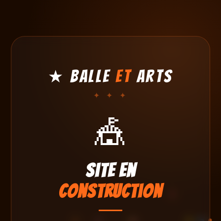
★ Balle
et
Arts
✦ ✦ ✦
🎪
Site en
construction